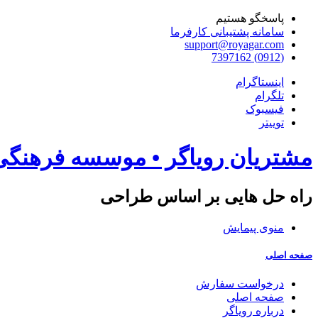
پاسخگو هستیم
سامانه پشتیبانی کارفرما
support@royagar.com
(0912) 7397162
اینستاگرام
تلگرام
فیسبوک
توییتر
مشتریان رویاگر • موسسه فرهنگ
راه حل هایی بر اساس طراحی
منوی پیمایش
صفحه اصلی
درخواست سفارش
صفحه اصلی
درباره رویاگر