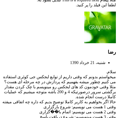
لطفا این فیلد را پر کنید.
رضا
شنبه، 21 خرداد 1390
سلام.
میخواستم بدونم که وقتی داریم از توابع ایجکس جی کوئری استفاده
می کنیم چطور میشه بفهمیم که پردازش در چه مرحله ای هست؟
مثلا وقتی خودمون کد های ایجکس رو مینویسم با چک کردن مقدار
برگشتی سرور درصورتیکه 4 و 200 باشه متوجه میشیم که عملیات
کاملا درست انجام شده.
حالا اگر بخواهیم به کاربر کاملا توضیح بدیم که داره چه اتفاقی میفته
وقتی 1 هست می نویسیم: شروع بارگزاری
وقتی 2 هست می نویسیم: اتمام با��گزاری
وقتی 3 هست مینویسیم: شروع دریافت پاسخ