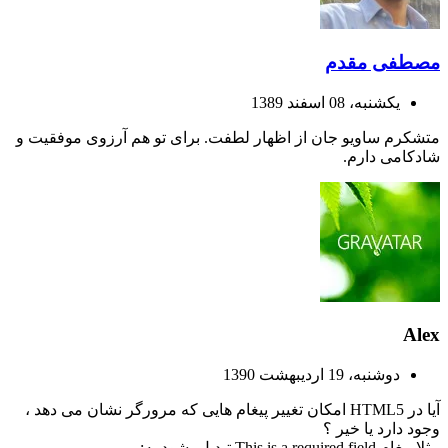
مصطفی مقدم
یکشنبه، 08 اسفند 1389
متشکرم ساویو جان از اظهار لطفت. برای تو هم آرزوی موفقیت و
شادکامی دارم.
Alex
دوشنبه، 19 اردیبهشت 1390
آیا در HTML5 امکان تغییر پیغام هایی که مرورگر نشان می دهد ،
وجود دارد یا خیر ؟
مثلا پیغام This is a required field تبدیل بشود به: