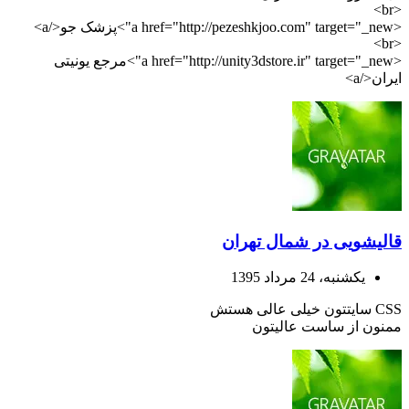
<br>
<a href="http://pezeshkjoo.com" target="_new">پزشک جو</a>
<br>
<a href="http://unity3dstore.ir" target="_new">مرجع یونیتی
ایران</a>
قالیشویی در شمال تهران
یکشنبه، 24 مرداد 1395
CSS سایتتون خیلی عالی هستش
ممنون از ساست عالیتون