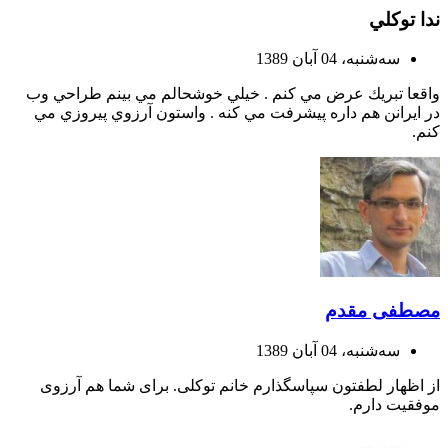
ندا توكلي
ﺳﻪشنبه، 04 آبان 1389
واقعا تبريك عرض مي كنم . خيلي خوشحالم مي بينم طراحي وب
در ايرانن هم داره پيشرفت مي كنه . واستون آرزوي پيروزي مي
كنم.
مصطفی مقدم
ﺳﻪشنبه، 04 آبان 1389
از اظهار لطفتون سپاسگذارم خانم توکلی. برای شما هم آرزوی
موفقیت دارم.