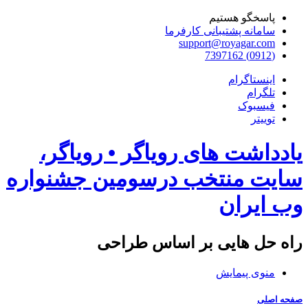
پاسخگو هستیم
سامانه پشتیبانی کارفرما
support@royagar.com
(0912) 7397162
اینستاگرام
تلگرام
فیسبوک
توییتر
یادداشت های رویاگر • رویاگر،
سایت منتخب درسومین جشنواره
وب ایران
راه حل هایی بر اساس طراحی
منوی پیمایش
صفحه اصلی