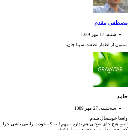
مصطفی مقدم
شنبه، 17 مهر 1389
ممنون از اظهار لطفت سینا جان.
حامد
ﺳﻪشنبه، 27 مهر 1389
واقعا خوشحال شدم
البته هیچ جای تعجبی هم نداره ، مهم ابنه که خودت راضی باشی چرا
که آنچه از دل برآید لاجرم بر دل نشیند