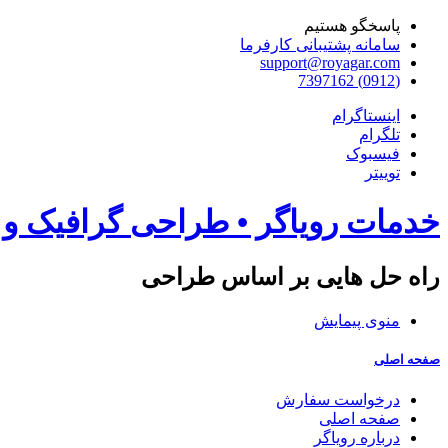
پاسخگو هستیم
سامانه پشتیبانی کارفرما
support@royagar.com
(0912) 7397162
اینستاگرام
تلگرام
فیسبوک
توییتر
خدمات رویاگر • طراحی گرافیک و
راه حل هایی بر اساس طراحی
منوی پیمایش
صفحه اصلی
درخواست سفارش
صفحه اصلی
درباره رویاگر