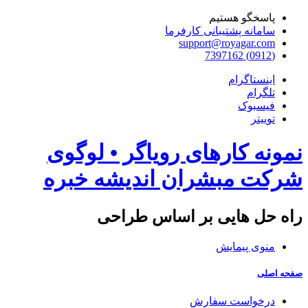
پاسخگو هستیم
سامانه پشتیبانی کارفرما
support@royagar.com
(0912) 7397162
اینستاگرام
تلگرام
فیسبوک
توییتر
نمونه کارهای رویاگر • لوگوی
شرکت مبشران اندیشه خبره
راه حل هایی بر اساس طراحی
منوی پیمایش
صفحه اصلی
درخواست سفارش