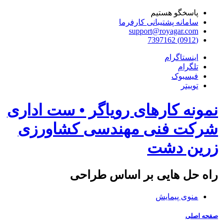
پاسخگو هستیم
سامانه پشتیبانی کارفرما
support@royagar.com
(0912) 7397162
اینستاگرام
تلگرام
فیسبوک
توییتر
نمونه کارهای رویاگر • ست اداری
شرکت فنی مهندسی کشاورزی
زرین دشت
راه حل هایی بر اساس طراحی
منوی پیمایش
صفحه اصلی