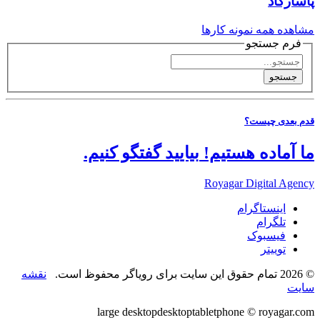
پاسارگاد
مشاهده همه نمونه کارها
فرم جستجو
جستجو
قدم بعدی چیست؟
ما آماده هستیم!
بیایید گفتگو کنیم.
Royagar Digital Agency
اینستاگرام
تلگرام
فیسبوک
توییتر
© 2026 تمام حقوق این سایت برای رویاگر محفوظ است.
نقشه
سایت
large desktop
desktop
tablet
phone
© royagar.com