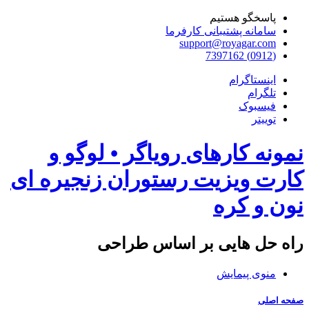
پاسخگو هستیم
سامانه پشتیبانی کارفرما
support@royagar.com
(0912) 7397162
اینستاگرام
تلگرام
فیسبوک
توییتر
نمونه کارهای رویاگر • لوگو و
کارت ویزیت رستوران زنجیره ای
نون و کره
راه حل هایی بر اساس طراحی
منوی پیمایش
صفحه اصلی